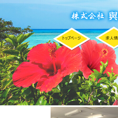
月別アーカイブ:
2018年8月
日本型枠協会 講習会
投稿日
2018年8月28日
８月２７日に(株)タダシ建設さん事務所に