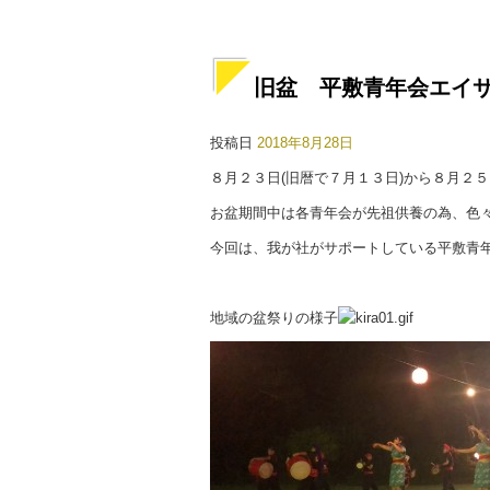
旧盆 平敷青年会エイ
投稿日
2018年8月28日
８月２３日(旧暦で７月１３日)から８月２５
お盆期間中は各青年会が先祖供養の為、色
今回は、我が社がサポートしている平敷青
地域の盆祭りの様子