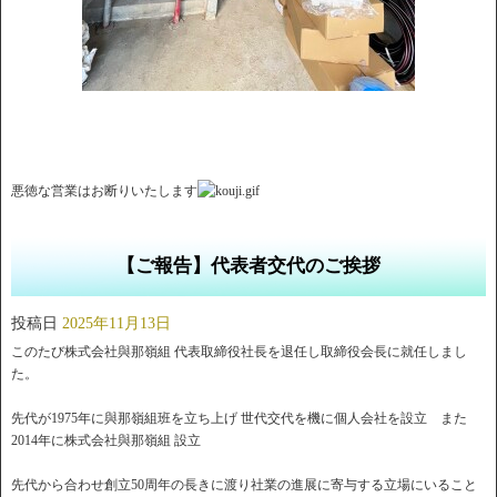
悪徳な営業はお断りいたします
【ご報告】代表者交代のご挨拶
投稿日
2025年11月13日
このたび株式会社與那嶺組 代表取締役社長を退任し取締役会長に就任しまし
た。
先代が1975年に與那嶺組班を立ち上げ 世代交代を機に個人会社を設立 また
2014年に株式会社與那嶺組 設立
先代から合わせ創立50周年の長きに渡り社業の進展に寄与する立場にいること