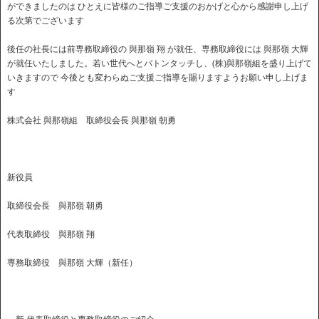
ができましたのは ひとえに皆様のご指導ご支援のおかげと心から感謝申し上げ
る次第でございます
後任の社長には前専務取締役の 與那嶺 翔 が就任、専務取締役には 與那嶺 大輝
が就任いたしました。若い世代へとバトンタッチし、(株)與那嶺組を盛り上げて
いきますので 今後とも変わらぬご支援ご指導を賜りますようお願い申し上げま
す
株式会社 與那嶺組 取締役会長 與那嶺 朝勇
新役員
取締役会長 與那嶺 朝勇
代表取締役 與那嶺 翔
専務取締役 與那嶺 大輝（新任）