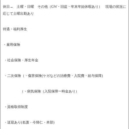
休日→ 土曜・日曜 その他（GW・旧盆・年末年始休暇あり） 現場の状況に
応じて土曜出勤あり
待遇・福利厚生
・雇用保険
・社会保険・厚生年金
・二次保険（・傷害保険(ケガなどの治療費・入院費・給与保障)
（・病気保険（入院保障一時金あり）
・資格取得制度
・送迎あり(名護・今帰仁・本部)