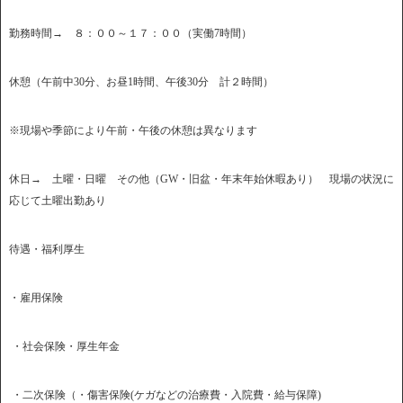
勤務時間→ ８：００～１７：００（実働7時間）
休憩（午前中30分、お昼1時間、午後30分 計２時間）
※現場や季節により午前・午後の休憩は異なります
休日→ 土曜・日曜 その他（GW・旧盆・年末年始休暇あり） 現場の状況に
応じて土曜出勤あり
待遇・福利厚生
・雇用保険
・社会保険・厚生年金
・二次保険（・傷害保険(ケガなどの治療費・入院費・給与保障)