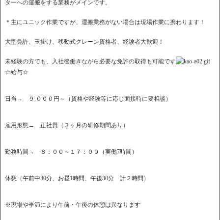
ターへの運搬をする業務がメインです。
＊主にユニック作業ですが、運搬業務がない場合は現場作業に携わります！
大型免許、玉掛け、移動式クレーン資格者、経験者大歓迎！
未経験の方でも、入社後働きながら必要な免許の取得も可能です
☆給与☆
日当→ ９,０００円～（資格や経験等に応じ面接時に要相談）
雇用形態→ 正社員（３ヶ月の研修期間あり）
勤務時間→ ８：００～１７：００（実働7時間）
休憩（午前中30分、お昼1時間、午後30分 計２時間）
※現場や季節により午前・午後の休憩は異なります