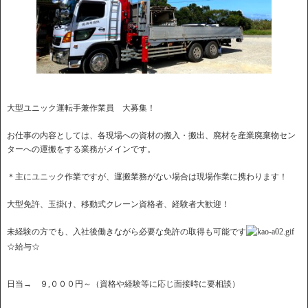
大型ユニック運転手兼作業員 大募集！
お仕事の内容としては、各現場への資材の搬入・搬出、廃材を産業廃棄物セン
ターへの運搬をする業務がメインです。
＊主にユニック作業ですが、運搬業務がない場合は現場作業に携わります！
大型免許、玉掛け、移動式クレーン資格者、経験者大歓迎！
未経験の方でも、入社後働きながら必要な免許の取得も可能です
☆給与☆
日当→ ９,０００円～（資格や経験等に応じ面接時に要相談）