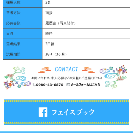
採用人数
2名
選考方法
面接
応募書類
履歴書（写真貼付）
日時
随時
選考結果
7日後
試用期間
あり（3ヶ月）