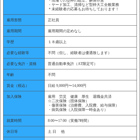
・現場での型枠の組立、解体作業
・ヤード加工、清掃など型枠大工全般業務
＊未経験者の応募もお待ちしております！
雇用形態
正社員
雇用期間
雇用期間の定めなし
学歴
１８歳以上
必要な経験等
不問（但し、経験者は優遇致します）
必要な免許・資格
普通自動車免許（AT限定可）
年齢
不問
賃金（税込）
日給 9,000円〜14,000円
加入保険
雇用 労災 健康 厚生 退職金共済
☆二次保険（団体保険）
・傷害保険（治療費、入院費、給与保障）
・病気保険（入院保障一時金あり）
就業時間
8:00〜17:00（実働7時間）
休日等
土 日 他