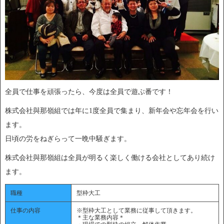
全員で仕事を頑張ったら、今度は全員で遊ぶ番です！
株式会社與那嶺組では年に1度全員で集まり、新年会や忘年会を行い
ます。
日頃の労をねぎらって一晩中騒ぎます。
株式会社與那嶺組は全員が明るく楽しく働ける会社としてあり続け
ます。
職種
型枠大工
仕事の内容
※型枠大工として業務に従事して頂きます。
＊主な業務内容＊